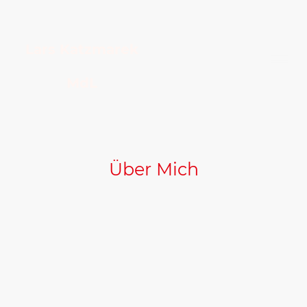
Lars Katzmarek
MdL
Über Mich